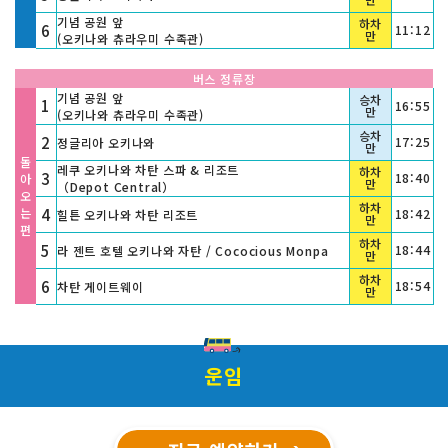
기념 공원 앞
하차
6
11:12
만
(오키나와 츄라우미 수족관)
버스 정류장
기념 공원 앞
승차
1
16:55
만
(오키나와 츄라우미 수족관)
승차
2
17:25
정글리아 오키나와
만
돌
레쿠 오키나와 차탄 스파 & 리조트
하차
3
18:40
아
만
（Depot Central）
오
하차
는
4
18:42
힐튼 오키나와 차탄 리조트
만
편
하차
5
18:44
라 젠트 호텔 오키나와 자탄 / Cococious Monpa
만
하차
6
18:54
차탄 게이트웨이
만
운임