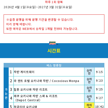
하루 1회 왕복
2026년 4월 1일(수요일)~2027년 3월 31일(수요일)
※실증 운행을 위해 운행 기간을 변경할 수 있습니다.
미리 양해 바랍니다.
또한 예약은 WEB에서 승차일 1개월 전부터 가능합니다.
시간표
버스 정류장
승차
1
차탄 게이트웨이
9:15
만
승차
2
9:23
라 젠트 호텔 오키나와 자탄 / Cococious Monpa
만
승차
3
9:25
가
힐튼 오키나와 차탄 리조트
만
는
레쿠 오키나와 차탄 스파 & 리조트
승차
편
4
9:27
만
（Depot Central）
하차
5
10:42
정글리아 오키나와
만