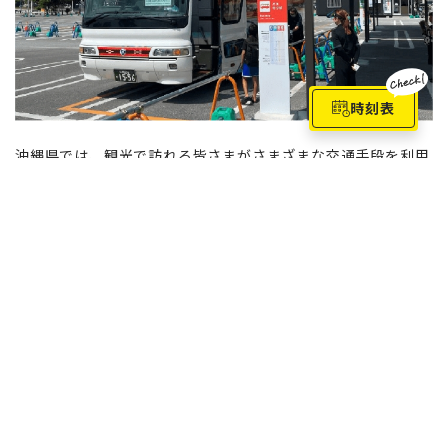
時刻表
沖縄県では、観光で訪れる皆さまがさまざまな交通手段を利用
しながら、観光エリア内をよりスムーズに移動できる環境づく
りを目指し、北谷町美浜駐車場に「観光二次交通結節点（北谷
ゲートウェイ）」を設置する実証事業を実施しています。
北谷ゲートウェイでは、バスやタクシー、レンタサイクルなど
の交通手段を便利に利用できるほか、那覇空港と北谷ゲート
ウェイを結ぶ直行バスや路線バスも運行しています。
本実証事業を通じて、観光客の皆さまの快適な旅をサポートす
るとともに、「世界から選ばれる持続可能な観光地・沖縄」の
実現に向けて取り組んでまいります。