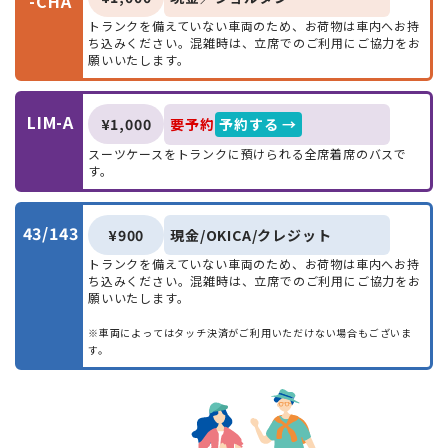
-CHA
トランクを備えていない車両のため、お荷物は車内へお持
ー
18:45
ー
ー
ー
TK05
ち込みください。混雑時は、立席でのご利用にご協力をお
願いいたします。
LIM-A
¥1,000
要予約
予約する →
スーツケースをトランクに預けられる全席着席のバスで
す。
43/143
¥900
現金/OKICA/クレジット
トランクを備えていない車両のため、お荷物は車内へお持
ち込みください。混雑時は、立席でのご利用にご協力をお
願いいたします。
※車両によってはタッチ決済がご利用いただけない場合もございま
す。