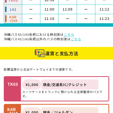
TK05
ー
11:00
11:09
ー
11:12
143
KAR
ー
11:10
ー
ー
11:23
-CHA
ー
11:45
ー
ー
ー
TK05
沖縄バス43/143系統における時刻表は
こちら
ー
12:35
12:45
ー
12:48
143
沖縄バス43/143系統以外のバスの時刻表は
こちら
ー
13:35
13:45
ー
13:48
143
運賃と支払方法
ー
13:45
ー
ー
ー
TK05
14:10
ー
ー
14:20
14:23
LIM-A
那覇空港から北谷ゲートウェイまでの運賃です。
ー
14:15
14:25
ー
14:28
143
KAR
TK05
ー
15:00
ー
ー
15:13
¥1,000
現金/交通系IC/クレジット
-CHA
スーツケースをトランクに預けられる全席着席のバスで
ー
15:10
15:20
ー
15:23
143
す。
ー
15:15
ー
ー
ー
TK05
KAR
ー
17:15
ー
ー
ー
TK05
¥1,000
現金／ジョルダン