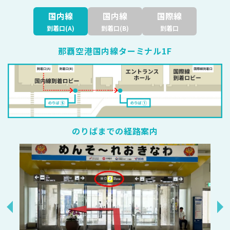
国内線
国内線
国際線
到着口(A)
到着口(B)
到着口
那覇空港国内線ターミナル1F
のりばまでの経路案内