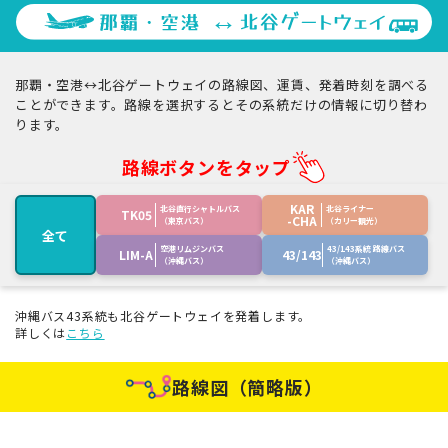
那覇・空港↔︎北谷ゲートウェイの路線図、運賃、発着時刻を調べる
ことができます。
路線を選択するとその系統だけの情報に切り替わ
ります。
路線ボタンをタップ
KAR
北谷直行シャトルバス
北谷ライナー
TK05
-CHA
（東京バス）
（カリー観光）
全て
空港リムジンバス
43/143系統 路線バス
LIM-A
43/143
（沖縄バス）
（沖縄バス）
沖縄バス43系統も北谷ゲートウェイを発着します。
詳しくは
こちら
路線図（簡略版）