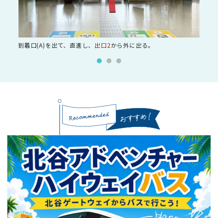
到着口(A)を出て、直進し、
出口2
から外に出る。
50