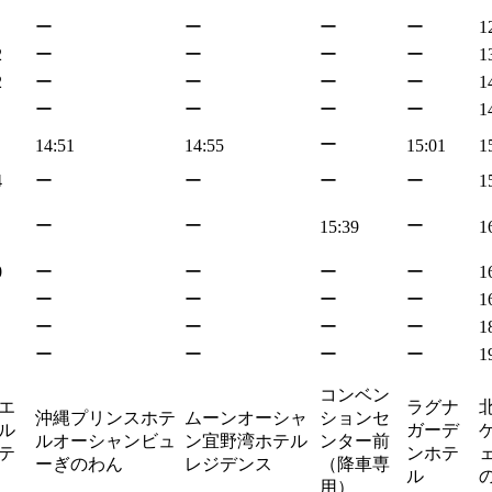
ー
ー
ー
ー
1
2
ー
ー
ー
ー
1
2
ー
ー
ー
ー
1
ー
ー
ー
ー
1
ー
14:51
14:55
15:01
1
4
ー
ー
ー
ー
1
ー
ー
ー
15:39
1
0
ー
ー
ー
ー
1
ー
ー
ー
ー
1
ー
ー
ー
ー
1
ー
ー
ー
ー
1
コンベン
エ
ラグナ
沖縄プリンスホテ
ムーンオーシャ
ションセ
ル
ガーデ
ルオーシャンビュ
ン宜野湾ホテル
ンター前
テ
ンホテ
ェ
ーぎのわん
レジデンス
（降車専
ル
用）