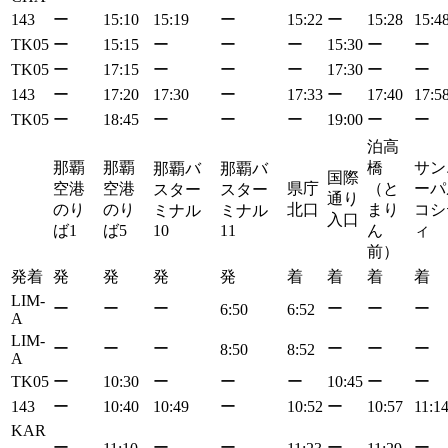
143
ー
15:10
15:19
ー
15:22
ー
15:28
15:4
TK05
ー
15:15
ー
ー
ー
15:30
ー
ー
TK05
ー
17:15
ー
ー
ー
17:30
ー
ー
143
ー
17:20
17:30
ー
17:33
ー
17:40
17:5
TK05
ー
18:45
ー
ー
ー
19:00
ー
ー
泊高
那覇
那覇
橋
サン
那覇バ
那覇バ
国際
空港
空港
県庁
（と
ーパ
スター
スター
通り
のり
のり
北口
まり
コシ
ミナル
ミナル
入口
ば1
ば5
10
11
ん
ィ
前）
発着
発
発
発
発
着
着
着
着
LIM-
ー
ー
ー
ー
ー
ー
6:50
6:52
A
LIM-
ー
ー
ー
ー
ー
ー
8:50
8:52
A
TK05
ー
10:30
ー
ー
ー
10:45
ー
ー
143
ー
10:40
10:49
ー
10:52
ー
10:57
11:1
KAR
ー
ー
ー
ー
ー