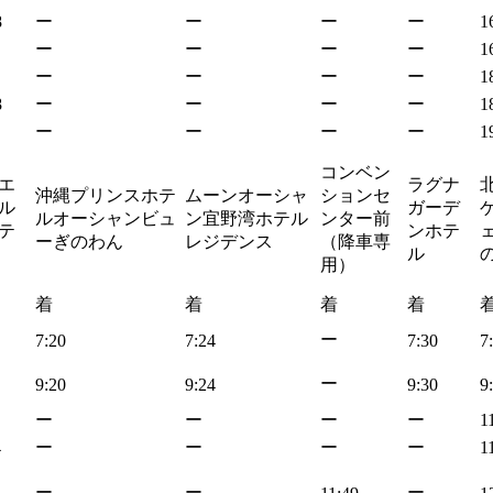
8
ー
ー
ー
ー
1
ー
ー
ー
ー
1
ー
ー
ー
ー
1
8
ー
ー
ー
ー
1
ー
ー
ー
ー
1
コンベン
エ
ラグナ
沖縄プリンスホテ
ムーンオーシャ
ションセ
ル
ガーデ
ルオーシャンビュ
ン宜野湾ホテル
ンター前
テ
ンホテ
ェ
ーぎのわん
レジデンス
（降車専
ル
用）
着
着
着
着
ー
7:20
7:24
7:30
7
ー
9:20
9:24
9:30
9
ー
ー
ー
ー
1
4
ー
ー
ー
ー
1
ー
ー
ー