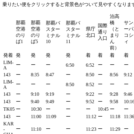
乗りたい便をクリックすると背景色がついて見やすくなりま
泊高
那覇
那覇
橋
サン
那覇バ
那覇バ
国際
空港
空港
県庁
（と
ーパ
スター
スター
通り
のり
のり
北口
まり
コシ
ミナル
ミナル
入口
ば1
ば5
10
11
ん
ィ
前）
発着
発
発
発
発
着
着
着
着
LIM-
ー
ー
ー
ー
ー
ー
6:50
6:52
A
143
ー
8:35
8:47
ー
8:50
ー
8:56
9:12
LIM-
ー
ー
ー
ー
ー
ー
8:50
8:52
A
143
ー
9:10
9:19
ー
9:22
ー
9:28
9:46
143
ー
9:40
9:49
ー
9:52
ー
9:58
10:1
TK05
ー
10:30
ー
ー
ー
10:45
ー
ー
143
ー
11:00
11:09
ー
11:12
ー
11:18
11:3
KAR
ー
ー
ー
ー
ー
-
11:10
11:23
11:29