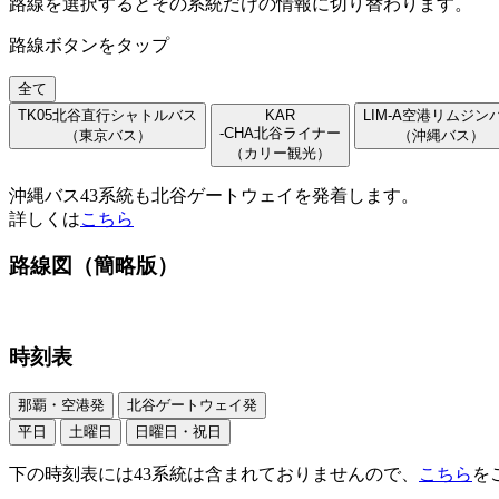
路線を選択するとその系統だけの情報に切り替わります。
路線ボタンをタップ
全て
TK05
北谷直行シャトルバス
KAR
LIM-A
空港リムジン
-CHA
北谷ライナー
（東京バス）
（沖縄バス）
（カリー観光）
沖縄バス43系統も北谷ゲートウェイを発着します。
詳しくは
こちら
路線図（簡略版）
時刻表
那覇・空港発
北谷ゲートウェイ発
平日
土曜日
日曜日・祝日
下の時刻表には43系統は含まれておりませんので、
こちら
を