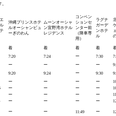
す。
コンベン
エ
ラグナ
沖縄プリンスホテ
ムーンオーシャ
ションセ
ル
ガーデ
ルオーシャンビュ
ン宜野湾ホテル
ンター前
テ
ンホテ
ェ
ーぎのわん
レジデンス
（降車専
ル
用）
着
着
着
着
ー
7:20
7:24
7:30
7
ー
ー
ー
ー
9
ー
9:20
9:24
9:30
9
ー
ー
ー
ー
1
6
ー
ー
ー
ー
1
ー
ー
ー
ー
1
6
ー
ー
ー
ー
1
ー
ー
ー
11:49
1