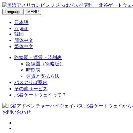
Language
MENU
日本語
English
韓国
簡体中文
繁体中文
路線図・運賃・時刻表
路線図（簡略版）
時刻表
運賃と支払方法
バスのりば案内
その他サービス
北谷ゲートウェイって？
お問い合わせ