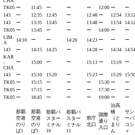
CHA
TK05
ー
11:45
ー
ー
ー
12:00
ー
ー
143
ー
12:35
12:45
ー
12:48
ー
12:54
13:1
143
ー
13:35
13:45
ー
13:48
ー
13:54
14:1
TK05
ー
13:45
ー
ー
ー
14:00
ー
ー
LIM-
ー
ー
ー
ー
ー
14:10
14:20
14:23
A
143
ー
14:15
14:25
ー
14:28
ー
14:34
14:5
KAR
ー
ー
ー
ー
ー
-
15:00
15:13
15:19
CHA
143
ー
15:10
15:20
ー
15:23
ー
15:29
15:5
TK05
ー
15:15
ー
ー
ー
15:30
ー
ー
TK05
ー
17:15
ー
ー
ー
17:30
ー
ー
TK05
ー
18:45
ー
ー
ー
19:00
ー
ー
泊高
那覇
那覇
橋
サン
那覇バ
那覇バ
国際
空港
空港
県庁
（と
ーパ
スター
スター
通り
のり
のり
北口
まり
コシ
ミナル
ミナル
入口
ば1
ば5
10
11
ん
ィ