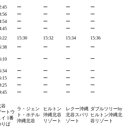
2:45
ー
ー
ー
ー
3:56
ー
ー
ー
ー
4:54
ー
ー
ー
ー
4:45
ー
ー
ー
ー
5:22
15:30
15:32
15:34
15:36
5:38
ー
ー
ー
ー
ー
ー
ー
ー
6:10
6:34
ー
ー
ー
ー
6:15
ー
ー
ー
ー
8:25
ー
ー
ー
ー
9:45
ー
ー
ー
ー
北谷
ラ・ジェン
ヒルトン
レクー沖縄
ダブルツリーby
ゲートウ
ト・ホテル
沖縄北谷
北谷スパリ
ヒルトン沖縄北
イ 1番
沖縄北谷
リゾート
ゾート
谷リゾート
のりば