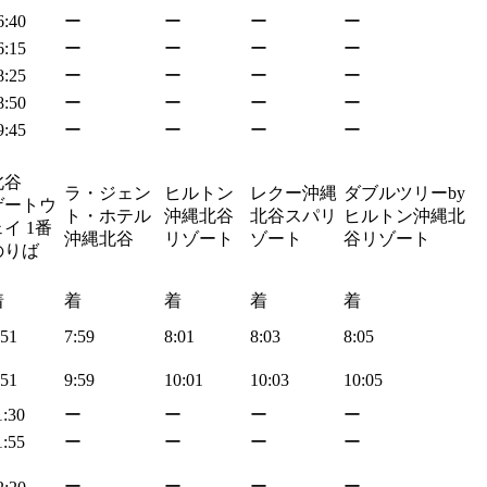
6:40
ー
ー
ー
ー
6:15
ー
ー
ー
ー
8:25
ー
ー
ー
ー
8:50
ー
ー
ー
ー
9:45
ー
ー
ー
ー
北谷
ラ・ジェン
ヒルトン
レクー沖縄
ダブルツリーby
ゲートウ
ト・ホテル
沖縄北谷
北谷スパリ
ヒルトン沖縄北
イ 1番
沖縄北谷
リゾート
ゾート
谷リゾート
のりば
着
着
着
着
着
:51
7:59
8:01
8:03
8:05
:51
9:59
10:01
10:03
10:05
1:30
ー
ー
ー
ー
1:55
ー
ー
ー
ー
ー
ー
ー
ー