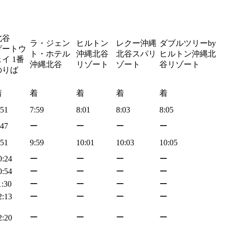
北谷
ラ・ジェン
ヒルトン
レクー沖縄
ダブルツリーby
ゲートウ
ト・ホテル
沖縄北谷
北谷スパリ
ヒルトン沖縄北
イ 1番
沖縄北谷
リゾート
ゾート
谷リゾート
のりば
着
着
着
着
着
:51
7:59
8:01
8:03
8:05
:47
ー
ー
ー
ー
:51
9:59
10:01
10:03
10:05
0:24
ー
ー
ー
ー
0:54
ー
ー
ー
ー
1:30
ー
ー
ー
ー
2:13
ー
ー
ー
ー
ー
ー
ー
ー
2:20