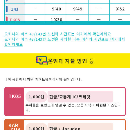
ー
9:40
9:49
ー
9:52
143
ー
10:30
ー
ー
ー
TK05
ー
11:00
11:09
ー
11:12
143
오키나와 버스 43/143번 노선의 시간표는 여기에서 확인하세요
오키나와 버스 43/143번 노선을 제외한 다른 버스의 시간표는 여기에서
KAR
ー
11:10
ー
ー
11:23
-CHA
확인하세요
ー
11:45
ー
ー
ー
TK05
운임과 지불 방법 등
ー
12:35
12:45
ー
12:48
143
ー
13:35
13:45
ー
13:48
143
나하 공항에서 차탄 게이트웨이까지의 운임입니다.
ー
13:45
ー
ー
ー
TK05
14:10
ー
ー
14:20
14:23
LIM-A
TK05
1,000엔
현금/교통계 IC/크레딧
수하물을 트렁크에 맡길 수 있는, 모든 좌석이 마련된 버스입니
ー
14:15
14:25
ー
14:28
143
다.
KAR
ー
15:00
ー
ー
15:13
-CHA
KAR
ー
15:10
15:20
ー
15:23
143
1,000엔
현금 / Jorudan
-CHA