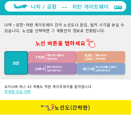
나하・공항~차탄 게이트웨이 간의 노선도나 운임, 발착 시각을 보실 수
있습니다. 노선을 선택하면 그 계통만의 정보로 전환됩니다.
노선 버튼을 탭하세요
KAR
차탄 직행 셔틀버스
차탄 라이너
TK05
-CHA
(도쿄 버스)
(카리 관광)
모든
공항 리무진 버스
43/143계통 노선버스
LIM-A
43/143
(오키나와 버스)
(오키나와 버스)
오키나와 버스 43 계통도 차탄 게이트웨이를 발착합니다.
자세한 것은 이쪽
노선도(간략판)