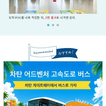
도착구(A)를 나와 직진한 뒤,
2번 출구
로 나가면 된다.
50m