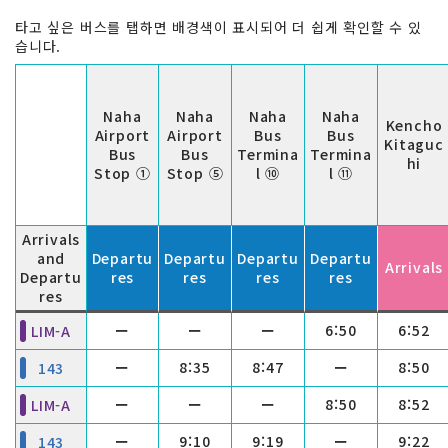
타고 싶은 버스를 탭하면 배경색이 표시되어 더 쉽게 확인할 수 있
습니다.
Naha
Naha
Naha
Naha
Kencho
Airport
Airport
Bus
Bus
Kitaguc
Bus
Bus
Termina
Termina
hi
Stop ①
Stop ⑤
l ⑩
l ⑪
Arrivals
and
Departu
Departu
Departu
Departu
Arrivals
Departu
res
res
res
res
res
ー
ー
ー
6:50
6:52
LIM-A
ー
8:35
8:47
ー
8:50
143
ー
ー
ー
8:50
8:52
LIM-A
ー
9:10
9:19
ー
9:22
143