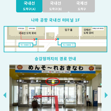
국내선
국내선
국제선
도착구(A)
도착구(B)
도착구
나하 공항 국내선 터미널 1F
승강장까지의 경로 안내