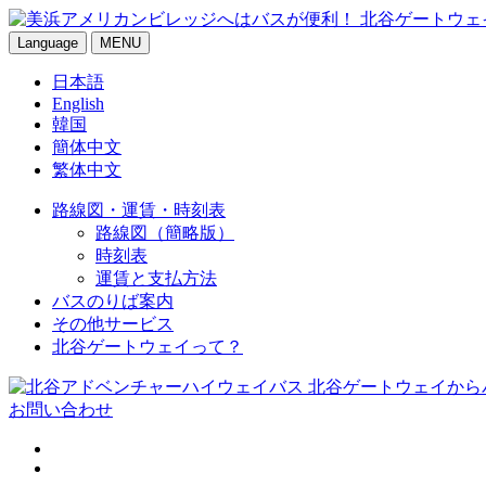
Language
MENU
日本語
English
韓国
簡体中文
繁体中文
路線図・運賃・時刻表
路線図（簡略版）
時刻表
運賃と支払方法
バスのりば案内
その他サービス
北谷ゲートウェイって？
お問い合わせ