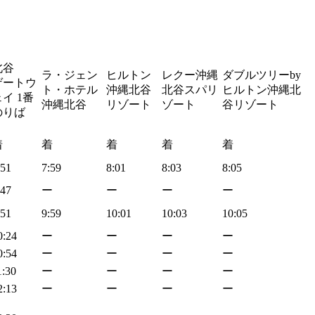
北谷
ラ・ジェン
ヒルトン
レクー沖縄
ダブルツリーby
ゲートウ
ト・ホテル
沖縄北谷
北谷スパリ
ヒルトン沖縄北
イ 1番
沖縄北谷
リゾート
ゾート
谷リゾート
のりば
着
着
着
着
着
:51
7:59
8:01
8:03
8:05
:47
ー
ー
ー
ー
:51
9:59
10:01
10:03
10:05
0:24
ー
ー
ー
ー
0:54
ー
ー
ー
ー
1:30
ー
ー
ー
ー
2:13
ー
ー
ー
ー