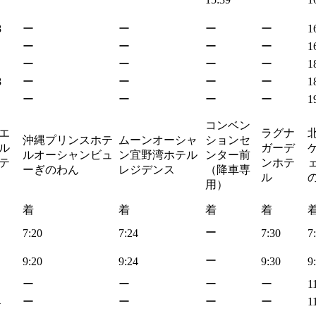
8
ー
ー
ー
ー
1
ー
ー
ー
ー
1
ー
ー
ー
ー
1
8
ー
ー
ー
ー
1
ー
ー
ー
ー
1
コンベン
エ
ラグナ
沖縄プリンスホテ
ムーンオーシャ
ションセ
ル
ガーデ
ルオーシャンビュ
ン宜野湾ホテル
ンター前
テ
ンホテ
ェ
ーぎのわん
レジデンス
（降車専
ル
用）
着
着
着
着
ー
7:20
7:24
7:30
7
ー
9:20
9:24
9:30
9
ー
ー
ー
ー
1
4
ー
ー
ー
ー
1