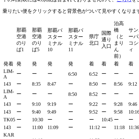
乗りたい便をクリックすると背景色がついて見やすくなりま
泊高
那覇
那覇
橋
サン
那覇バ
那覇バ
国際
空港
空港
県庁
（と
ーパ
スター
スター
通り
のり
のり
北口
まり
コシ
ミナル
ミナル
入口
ば1
ば5
10
11
ん
ィ
前）
発着
発
発
発
発
着
着
着
着
LIM-
ー
ー
ー
ー
ー
ー
6:50
6:52
A
143
ー
8:35
8:47
ー
8:50
ー
8:56
9:12
LIM-
ー
ー
ー
ー
ー
ー
8:50
8:52
A
143
ー
9:10
9:19
ー
9:22
ー
9:28
9:46
143
ー
9:40
9:49
ー
9:52
ー
9:58
10:1
TK05
ー
10:30
ー
ー
ー
10:45
ー
ー
143
ー
11:00
11:09
ー
11:12
ー
11:18
11:3
KAR