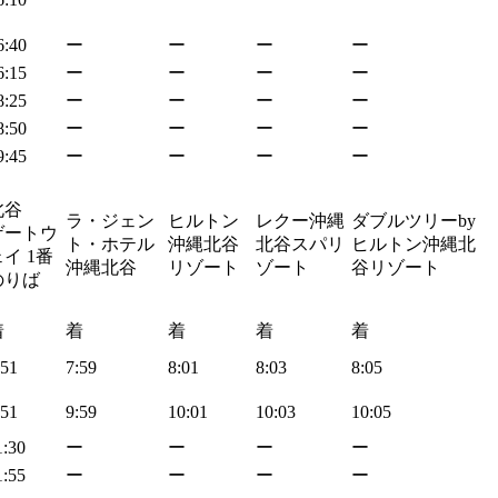
6:40
ー
ー
ー
ー
6:15
ー
ー
ー
ー
8:25
ー
ー
ー
ー
8:50
ー
ー
ー
ー
9:45
ー
ー
ー
ー
北谷
ラ・ジェン
ヒルトン
レクー沖縄
ダブルツリーby
ゲートウ
ト・ホテル
沖縄北谷
北谷スパリ
ヒルトン沖縄北
イ 1番
沖縄北谷
リゾート
ゾート
谷リゾート
のりば
着
着
着
着
着
:51
7:59
8:01
8:03
8:05
:51
9:59
10:01
10:03
10:05
1:30
ー
ー
ー
ー
1:55
ー
ー
ー
ー