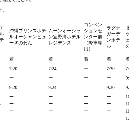
す。
コンベン
エ
ラグナ
沖縄プリンスホテ
ムーンオーシャ
ションセ
ル
ガーデ
ルオーシャンビュ
ン宜野湾ホテル
ンター前
テ
ンホテ
ェ
ーぎのわん
レジデンス
（降車専
ル
用）
着
着
着
着
ー
7:20
7:24
7:30
7
ー
ー
ー
ー
9
ー
9:20
9:24
9:30
9
ー
ー
ー
ー
1
6
ー
ー
ー
ー
1
ー
ー
ー
ー
1
6
ー
ー
ー
ー
1