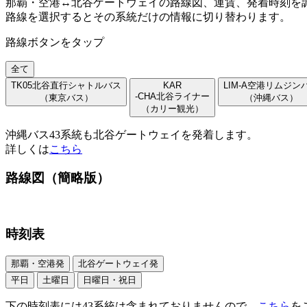
那覇・空港↔︎北谷ゲートウェイの路線図、運賃、発着時刻を
路線を選択するとその系統だけの情報に切り替わります。
路線ボタンをタップ
全て
TK05
北谷直行シャトルバス
KAR
LIM-A
空港リムジン
-CHA
北谷ライナー
（東京バス）
（沖縄バス）
（カリー観光）
沖縄バス43系統も北谷ゲートウェイを発着します。
詳しくは
こちら
路線図（簡略版）
時刻表
那覇・空港発
北谷ゲートウェイ発
平日
土曜日
日曜日・祝日
下の時刻表には43系統は含まれておりませんので、
こちら
を