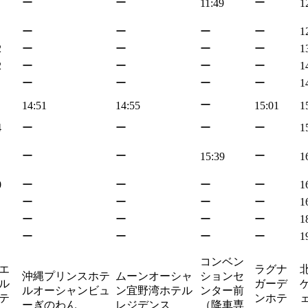
ー
ー
ー
11:49
1
ー
ー
ー
ー
1
2
ー
ー
ー
ー
1
2
ー
ー
ー
ー
1
ー
ー
ー
ー
1
ー
14:51
14:55
15:01
1
4
ー
ー
ー
ー
1
ー
ー
ー
15:39
1
0
ー
ー
ー
ー
1
ー
ー
ー
ー
1
ー
ー
ー
ー
1
ー
ー
ー
ー
1
コンベン
エ
ラグナ
沖縄プリンスホテ
ムーンオーシャ
ションセ
ル
ガーデ
ルオーシャンビュ
ン宜野湾ホテル
ンター前
テ
ンホテ
ェ
ーぎのわん
レジデンス
（降車専