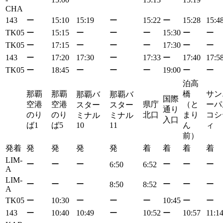
CHA
143
ー
15:10
15:19
ー
15:22
ー
15:28
15:4
TK05
ー
15:15
ー
ー
ー
15:30
ー
ー
TK05
ー
17:15
ー
ー
ー
17:30
ー
ー
143
ー
17:20
17:30
ー
17:33
ー
17:40
17:5
TK05
ー
18:45
ー
ー
ー
19:00
ー
ー
泊高
那覇
那覇
橋
サン
那覇バ
那覇バ
国際
空港
空港
県庁
（と
ーパ
スター
スター
通り
のり
のり
北口
まり
コシ
ミナル
ミナル
入口
ば1
ば5
10
11
ん
ィ
前）
発着
発
発
発
発
着
着
着
着
LIM-
ー
ー
ー
ー
ー
ー
6:50
6:52
A
LIM-
ー
ー
ー
ー
ー
ー
8:50
8:52
A
TK05
ー
10:30
ー
ー
ー
10:45
ー
ー
143
ー
10:40
10:49
ー
10:52
ー
10:57
11:1